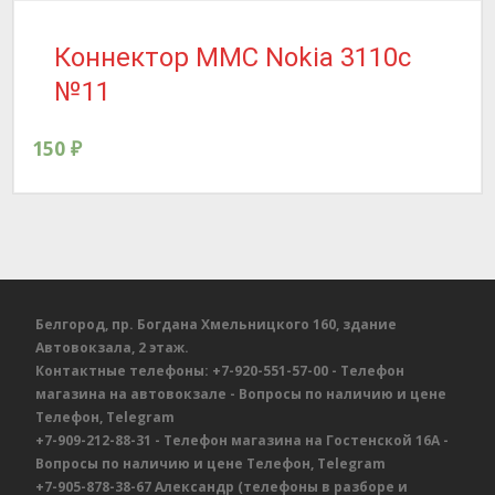
Коннектор MMC Nokia 3110c
№11
150
₽
Белгород, пр. Богдана Хмельницкого 160, здание
Автовокзала, 2 этаж.
Контактные телефоны:
+7-920-551-57-00
- Телефон
магазина на автовокзале
- Вопросы по наличию и цене
Телефон, Telegram
+7-909-212-88-31
- Телефон магазина на Гостенской 16А
-
Вопросы по наличию и цене
Телефон, Telegram
+7-905-878-38-67
Александр
(телефоны в разборе и