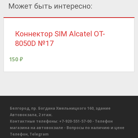
Может быть интересно:
Коннектор SIM Alcatel OT-
8050D №17
150
₽
Белгород, пр. Богдана Хмельницкого 160, здание
Автовокзала, 2 этаж.
Контактные телефоны:
+7-920-551-57-00
- Телефон
магазина на автовокзале
- Вопросы по наличию и цене
Телефон, Telegram