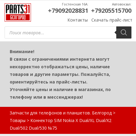
Гостенская 16А:
Автовокзал:
+79092028831
+79205515700
Контакты
Скачать прайс-лист
Поиск
товаров
Внимание!
В связи с ограничениями интернета могут
некорректно отображаться цены, наличие
товаров и другие параметры. Пожалуйста,
ориентируйтесь на прайс-листы.
Уточняйте цены и наличие в магазинах, по
телефону или в мессенджерах!
Запчасти для телефонов и планшетов. Белгород
>
Товары
>
Коннектор SIM Nokia X Dual/XL Dual/X2
Dual/502 Dual/530 №75