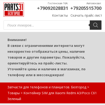
Гостенская 16А:
Автовокзал:
+79092028831
+79205515700
Контакты
Скачать прайс-лист
Поиск
товаров
Внимание!
В связи с ограничениями интернета могут
некорректно отображаться цены, наличие
товаров и другие параметры. Пожалуйста,
ориентируйтесь на прайс-листы.
Уточняйте цены и наличие в магазинах, по
телефону или в мессенджерах!
Запчасти для телефонов и планшетов. Белгород
>
Товары
>
Контейнер SIM для Xiaomi Redmi A3/Poco C61
Зеленый