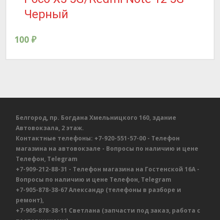
Черный
100
₽
Белгород, пр. Богдана Хмельницкого 160, здание
Автовокзала, 2 этаж.
Контактные телефоны:
+7-920-551-57-00
- Телефон
магазина на автовокзале
- Вопросы по наличию и цене
Телефон, Telegram
+7-909-212-88-31
- Телефон магазина на Гостенской 16А
-
Вопросы по наличию и цене
Телефон, Telegram
+7-905-878-38-67
Александр
(телефоны в разборе и
ремонт),
+7-905-878-38-11
Светлана
(запчасти под заказ, работа с