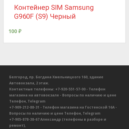
Контейнер SIM Samsung
G960F (S9) Черный
100
₽
Белгород, пр. Богдана Хмельницкого 160, здание
Автовокзала, 2 этаж.
Контактные телефоны:
+7-920-551-57-00
- Телефон
магазина на автовокзале
- Вопросы по наличию и цене
Телефон, Telegram
+7-909-212-88-31
- Телефон магазина на Гостенской 16А
-
Вопросы по наличию и цене
Телефон, Telegram
+7-905-878-38-67
Александр
(телефоны в разборе и
ремонт),