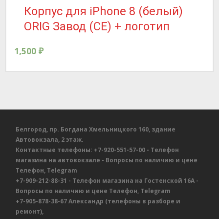
Корпус для iPhone 8 (белый)
ORIG Завод (CE) + логотип
1,500
₽
Белгород, пр. Богдана Хмельницкого 160, здание
Автовокзала, 2 этаж.
Контактные телефоны:
+7-920-551-57-00
- Телефон
магазина на автовокзале
- Вопросы по наличию и цене
Телефон, Telegram
+7-909-212-88-31
- Телефон магазина на Гостенской 16А
-
Вопросы по наличию и цене
Телефон, Telegram
+7-905-878-38-67
Александр
(телефоны в разборе и
ремонт),