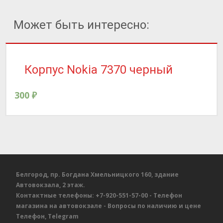
Может быть интересно:
Корпус Nokia 7370 черный
300
₽
Белгород, пр. Богдана Хмельницкого 160, здание
Автовокзала, 2 этаж.
Контактные телефоны:
+7-920-551-57-00
- Телефон
магазина на автовокзале
- Вопросы по наличию и цене
Телефон, Telegram