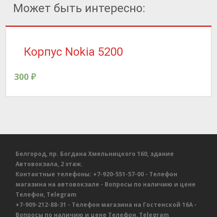
Может быть интересно:
Корпус Nokia 5200
300
₽
Белгород, пр. Богдана Хмельницкого 160, здание
Автовокзала, 2 этаж.
Контактные телефоны:
+7-920-551-57-00
- Телефон
магазина на автовокзале
- Вопросы по наличию и цене
Телефон, Telegram
+7-909-212-88-31
- Телефон магазина на Гостенской 16А
-
Вопросы по наличию и цене
Телефон, Telegram