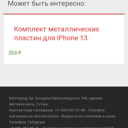
Может быть интересно:
Комплект металлических
пластин для iPhone 13
250
₽
Белгород, пр. Богдана Хмельницкого 160, здание
Автовокзала, 2 этаж.
Контактные телефоны:
+7-920-551-57-00
- Телефон
магазина на автовокзале
- Вопросы по наличию и цене
Телефон, Telegram