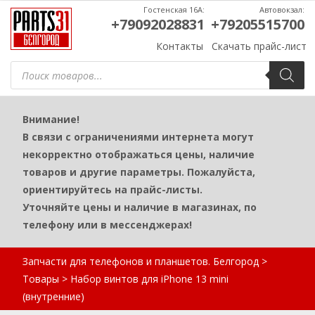
Гостенская 16А:
Автовокзал:
+79092028831
+79205515700
Контакты
Скачать прайс-лист
Поиск
товаров
Внимание!
В связи с ограничениями интернета могут
некорректно отображаться цены, наличие
товаров и другие параметры. Пожалуйста,
ориентируйтесь на прайс-листы.
Уточняйте цены и наличие в магазинах, по
телефону или в мессенджерах!
Запчасти для телефонов и планшетов. Белгород
>
Товары
>
Набор винтов для iPhone 13 mini
(внутренние)