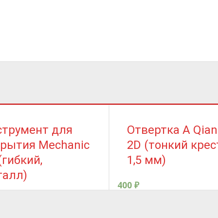
струмент для
Отвертка A Qian
крытия Mechanic
2D (тонкий крес
(гибкий,
1,5 мм)
талл)
400
₽