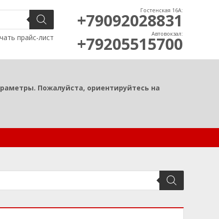
Гостенская 16А:
+79092028831
Автовокзал:
чать прайс-лист
+79205515700
араметры. Пожалуйста, ориентируйтесь на