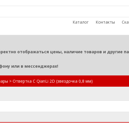
Каталог
Контакты
Ска
рректно отображаться цены, наличие товаров и другие п
ефону или в мессенджерах!
вары
>
Отвертка C QianLi 2D (звездочка 0,8 мм)