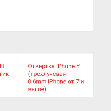
Li
Отвертка IPhone Y
СК
тик
(трехлучевая
из
0.6mm iPhone от 7 и
ста
выше)
пл
ру
150
₽
ко