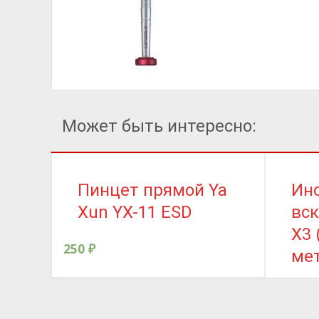
Может быть интересно:
Пинцет прямой Ya
Ин
Xun YX-11 ESD
вс
X3 
250
₽
ме
120
₽