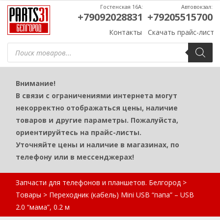
Гостенская 16А:
Автовокзал:
+79092028831
+79205515700
Контакты
Скачать прайс-лист
Поиск
товаров
Внимание!
В связи с ограничениями интернета могут
некорректно отображаться цены, наличие
товаров и другие параметры. Пожалуйста,
ориентируйтесь на прайс-листы.
Уточняйте цены и наличие в магазинах, по
телефону или в мессенджерах!
Запчасти для телефонов и планшетов. Белгород
>
Товары
>
Переходник (кабель) Mini USB “папа” – USB
2.0 “мама”, 0.2 м