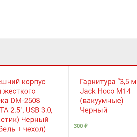
ешний корпус
Гарнитура “3,5 
 жесткого
Jack Hoco M14
ска DM-2508
(вакуумные)
TA 2.5″, USB 3.0,
Черный
астик) Черный
300
₽
бель + чехол)