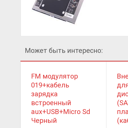
Может быть интересно:
FM модулятор
Вн
019+кабель
для
зарядка
ди
встроенный
(SA
aux+USB+Micro Sd
пл
Черный
(ка