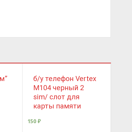
мм”
б/у телефон Vertex
Ад
M104 черный 2
US
sim/ слот для
Че
карты памяти
200
₽
150
₽