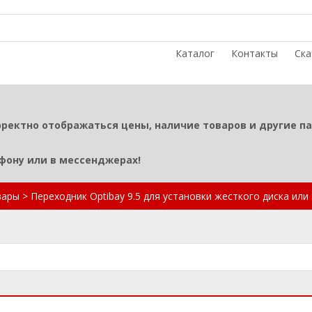
Каталог
Контакты
Ска
рректно отображаться цены, наличие товаров и другие п
ефону или в мессенджерах!
вары
>
Переходник Optibay 9.5 для установки жесткого диска или 