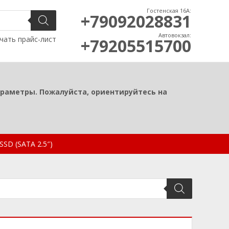
Гостенская 16А:
+79092028831
Автовокзал:
чать прайс-лист
+79205515700
араметры. Пожалуйста, ориентируйтесь на
SSD (SATA 2.5″)