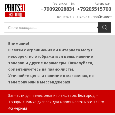
Гостенская 16А:
Автовокзал:
+79092028831
+79205515700
Контакты
Скачать прайс-лист
Поиск
товаров
Внимание!
В связи с ограничениями интернета могут
некорректно отображаться цены, наличие
товаров и другие параметры. Пожалуйста,
ориентируйтесь на прайс-листы.
Уточняйте цены и наличие в магазинах, по
телефону или в мессенджерах!
Запчасти для телефонов и планшетов. Белгород
>
Товары
>
Рамка дисплея для Xiaomi Redmi Note 13 Pro
4G Черный