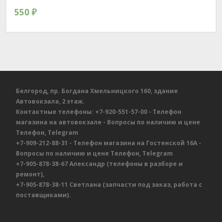
550
₽
Белгород, пр. Богдана Хмельницкого 160, здание
Автовокзала, 2 этаж.
Контактные телефоны:
+7-920-551-57-00
- Телефон
магазина на автовокзале
- Вопросы по наличию и цене
Телефон, Telegram
+7-909-212-88-31
- Телефон магазина на Гостенской 16А
-
Вопросы по наличию и цене
Телефон, Telegram
+7-905-878-38-67
Александр
(телефоны в разборе и
ремонт),
+7-905-878-38-11
Светлана
(запчасти под заказ, работа с
поставщиками).