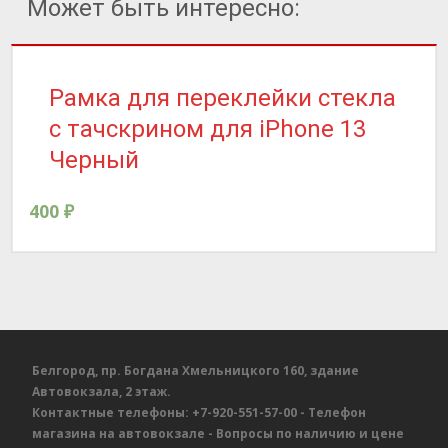
Может быть интересно:
Рамка для переклейки стекла
с тачскрином для iPhone 13
Черный
400
₽
Белгород, пр. Богдана Хмельницкого 160, здание
Автовокзала, 2 этаж.
Контактные телефоны:
+7-920-551-57-00
- Телефон
магазина на автовокзале
- Вопросы по наличию и цене