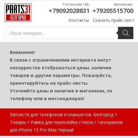
Гостенская 16А:
Автовокзал:
+79092028831
+79205515700
Контакты
Скачать прайс-лист
Поиск
товаров
Внимание!
В связи с ограничениями интернета могут
некорректно отображаться цены, наличие
товаров и другие параметры. Пожалуйста,
ориентируйтесь на прайс-листы.
Уточняйте цены и наличие в магазинах, по
телефону или в мессенджерах!
Запчасти для телефонов и планшетов. Белгород
>
Товары
>
Рамка для переклейки стекла с тачскрином
для iPhone 12 Pro Max Черный