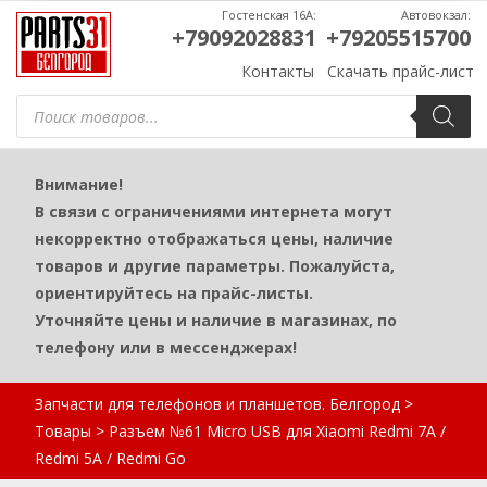
Гостенская 16А:
Автовокзал:
+79092028831
+79205515700
Контакты
Скачать прайс-лист
Поиск
товаров
Внимание!
В связи с ограничениями интернета могут
некорректно отображаться цены, наличие
товаров и другие параметры. Пожалуйста,
ориентируйтесь на прайс-листы.
Уточняйте цены и наличие в магазинах, по
телефону или в мессенджерах!
Запчасти для телефонов и планшетов. Белгород
>
Товары
>
Разъем №61 Micro USB для Xiaomi Redmi 7A /
Redmi 5A / Redmi Go