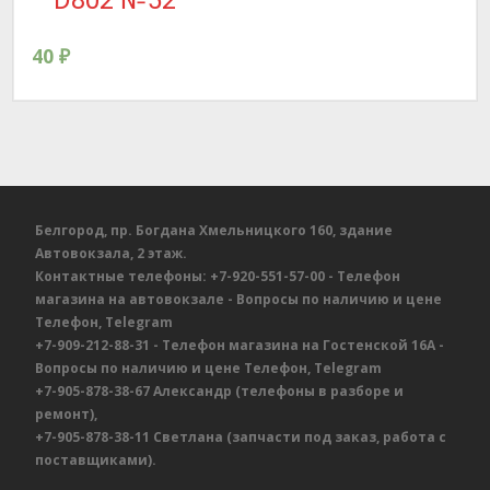
40
₽
Белгород, пр. Богдана Хмельницкого 160, здание
Автовокзала, 2 этаж.
Контактные телефоны:
+7-920-551-57-00
- Телефон
магазина на автовокзале
- Вопросы по наличию и цене
Телефон, Telegram
+7-909-212-88-31
- Телефон магазина на Гостенской 16А
-
Вопросы по наличию и цене
Телефон, Telegram
+7-905-878-38-67
Александр
(телефоны в разборе и
ремонт),
+7-905-878-38-11
Светлана
(запчасти под заказ, работа с
поставщиками).