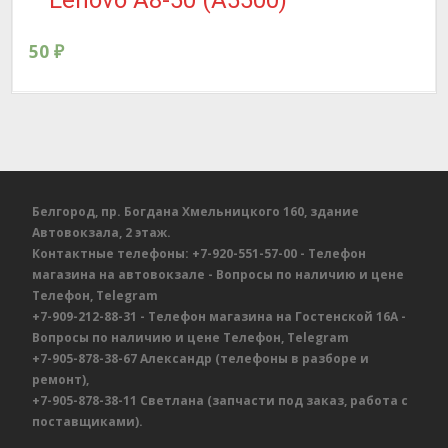
50
₽
Белгород, пр. Богдана Хмельницкого 160, здание
Автовокзала, 2 этаж.
Контактные телефоны:
+7-920-551-57-00
- Телефон
магазина на автовокзале
- Вопросы по наличию и цене
Телефон, Telegram
+7-909-212-88-31
- Телефон магазина на Гостенской 16А
-
Вопросы по наличию и цене
Телефон, Telegram
+7-905-878-38-67
Александр
(телефоны в разборе и
ремонт),
+7-905-878-38-11
Светлана
(запчасти под заказ, работа с
поставщиками).