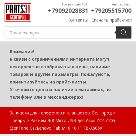
Гостенская 16А:
Автовокзал:
+79092028831
+79205515700
Контакты
Скачать прайс-лист
Поиск
товаров
Внимание!
В связи с ограничениями интернета могут
некорректно отображаться цены, наличие
товаров и другие параметры. Пожалуйста,
ориентируйтесь на прайс-листы.
Уточняйте цены и наличие в магазинах, по
телефону или в мессенджерах!
Запчасти для телефонов и планшетов. Белгород
>
Товары
>
Разъем №8 Micro USB для Asus ZC451CG
(ZenFone C) /Lenovo Tab M10 10.1″ TB-X505X