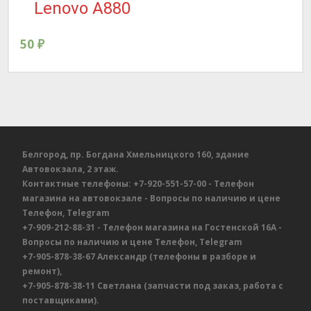
Lenovo A880
50
₽
Белгород, пр. Богдана Хмельницкого 160, здание
Автовокзала, 2 этаж.
Контактные телефоны:
+7-920-551-57-00
- Телефон
магазина на автовокзале
- Вопросы по наличию и цене
Телефон, Telegram
+7-909-212-88-31
- Телефон магазина на Гостенской 16А
-
Вопросы по наличию и цене
Телефон, Telegram
+7-905-878-38-67
Александр
(телефоны в разборе и
ремонт),
+7-905-878-38-11
Светлана
(запчасти под заказ, работа с
поставщиками).