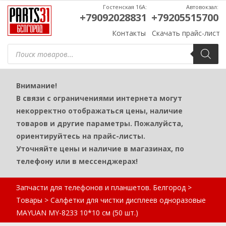
Гостенская 16А:
Автовокзал:
+79092028831
+79205515700
Контакты
Скачать прайс-лист
Поиск
товаров
Внимание!
В связи с ограничениями интернета могут
некорректно отображаться цены, наличие
товаров и другие параметры. Пожалуйста,
ориентируйтесь на прайс-листы.
Уточняйте цены и наличие в магазинах, по
телефону или в мессенджерах!
Запчасти для телефонов и планшетов. Белгород
>
Товары
>
Салфетки для чистки дисплеев одноразовые
MAYUAN MY-8233 10*10 см (50 шт.)