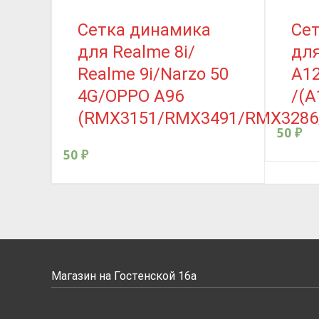
Сетка динамика
Се
для Realme 8i/
дл
Realme 9i/Narzo 50
A12
4G/OPPO A96
/(A
(RMX3151/RMX3491/RMX3286
50
₽
50
₽
Магазин на Гостенской 16а