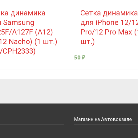
тка динамика
Сетка динамика
я Samsung
для iPhone 12/1
5F/A127F (A12)
Pro/12 Pro Max (
12 Nacho) (1 шт.)
шт.)
/CPH2333)
50
₽
Магазин на Автовокзале