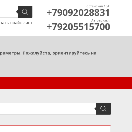
Гостенская 16А:
+79092028831
Автовокзал:
чать прайс-лист
+79205515700
араметры. Пожалуйста, ориентируйтесь на