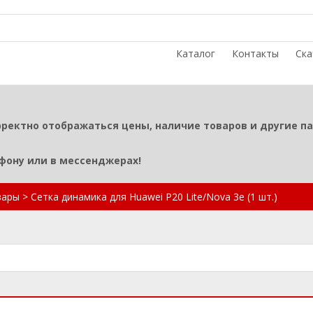
Каталог
Контакты
Ска
рректно отображаться цены, наличие товаров и другие п
ефону или в мессенджерах!
вары
>
Сетка динамика для Huawei P20 Lite/Nova 3e (1 шт.)