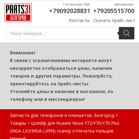
Гостенская 16А:
Автовокзал:
+79092028831
+79205515700
Контакты
Скачать прайс-лист
Поиск
товаров
Внимание!
В связи с ограничениями интернета могут
некорректно отображаться цены, наличие
товаров и другие параметры. Пожалуйста,
ориентируйтесь на прайс-листы.
Уточняйте цены и наличие в магазинах, по
телефону или в мессенджерах!
Запчасти для телефонов и планшетов. Белгород
>
Товары
>
Шлейф для Huawei Nova Y72/Y70/Y70 Plus
(MGA-LX3/MGA-LX9N) сканер отпечатка пальцев
Черный