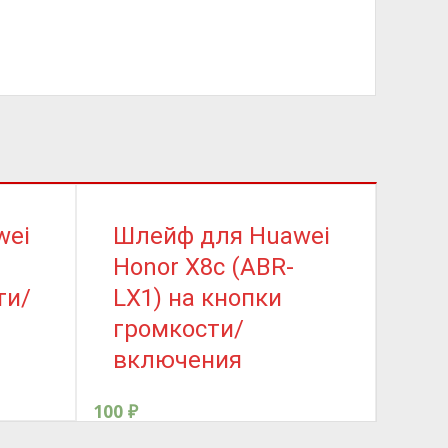
wei
Шлейф для Huawei
Шл
Honor X8c (ABR-
Y5
ти/
LX1) на кнопки
ме
громкости/
(о
включения
200
₽
100
₽