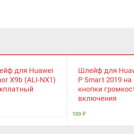
ейф для Huawei
Шлейф для Hua
or X9b (ALI-NX1)
P Smart 2019 на
жплатный
кнопки громкос
включения
100
₽