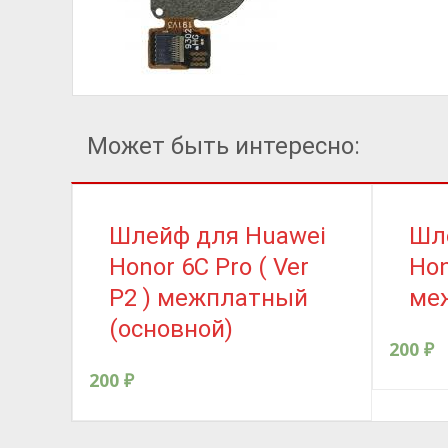
Может быть интересно:
Шлейф для Huawei
Шл
Honor 6C Pro ( Ver
Hon
P2 ) межплатный
ме
(основной)
200
₽
200
₽