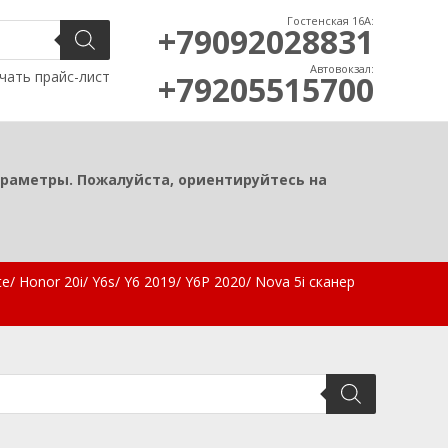
Гостенская 16А:
+79092028831
Автовокзал:
чать прайс-лист
+79205515700
араметры. Пожалуйста, ориентируйтесь на
/ Honor 20i/ Y6s/ Y6 2019/ Y6P 2020/ Nova 5i сканер