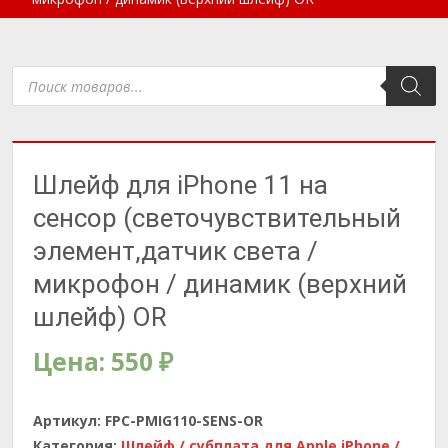
Поиск
товаров
Шлейф для iPhone 11 на
сенсор (светочувствительный
элемент,датчик света /
микрофон / динамик (верхний
шлейф) OR
Цена:
550
₽
Артикул:
FPC-PMIG110-SENS-OR
Категория:
Шлейф / субплата для Apple iPhone /