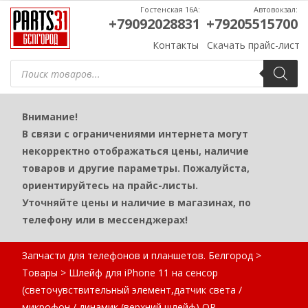
Гостенская 16А:
Автовокзал:
+79092028831
+79205515700
Контакты
Скачать прайс-лист
Поиск
товаров
Внимание!
В связи с ограничениями интернета могут
некорректно отображаться цены, наличие
товаров и другие параметры. Пожалуйста,
ориентируйтесь на прайс-листы.
Уточняйте цены и наличие в магазинах, по
телефону или в мессенджерах!
Запчасти для телефонов и планшетов. Белгород
>
Товары
>
Шлейф для iPhone 11 на сенсор
(светочувствительный элемент,датчик света /
микрофон / динамик (верхний шлейф) OR