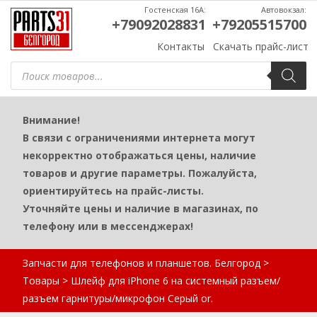
Гостенская 16А:
Автовокзал:
+79092028831
+79205515700
Контакты
Скачать прайс-лист
Поиск
товаров
Внимание!
В связи с ограничениями интернета могут
некорректно отображаться цены, наличие
товаров и другие параметры. Пожалуйста,
ориентируйтесь на прайс-листы.
Уточняйте цены и наличие в магазинах, по
телефону или в мессенджерах!
Запчасти для телефонов и планшетов. Белгород
>
Товары
>
Шлейф для iPhone 6 на системный разъем/
разъем гарнитуры/микрофон Серый or.