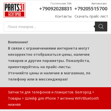
Гостенская 16А:
Автовокзал:
+79092028831
+79205515700
Контакты
Скачать прайс-лист
Поиск
товаров
Внимание!
В связи с ограничениями интернета могут
некорректно отображаться цены, наличие
товаров и другие параметры. Пожалуйста,
ориентируйтесь на прайс-листы.
Уточняйте цены и наличие в магазинах, по
телефону или в мессенджерах!
Запчасти для телефонов и планшетов. Белгород
>
Товары
>
Шлейф для iPhone 7 антенна WiFi/Bluetooth
нижняя