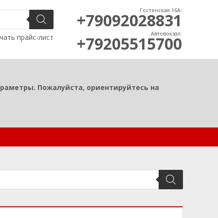
Гостенская 16А:
+79092028831
Автовокзал:
чать прайс-лист
+79205515700
араметры. Пожалуйста, ориентируйтесь на