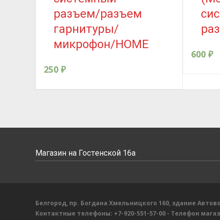
разъем/разъем
си
гарнитуры/
ра
микрофон/HOME
600
₽
250
₽
Магазин на Гостенской 16а
Белгород, пр. Богдана Хмельницкого 160, здание Автово
Контактные телефоны:
+7-920-551-57-00
- Телефон мага