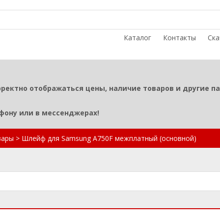
Каталог
Контакты
Ска
рректно отображаться цены, наличие товаров и другие п
ефону или в мессенджерах!
вары
>
Шлейф для Samsung A750F межплатный (основной)