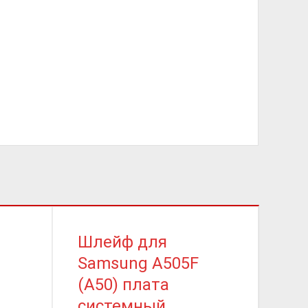
Шлейф для
Шл
Samsung A505F
Sa
(A50) плата
A5
системный
(A