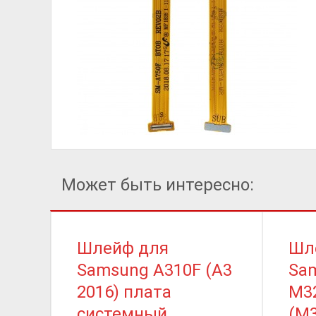
Может быть интересно:
Шлейф для
Шл
Samsung A310F (A3
Sa
2016) плата
M3
системный
(M3