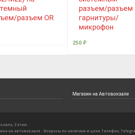
стемный
разъем/разъем
зъем/разъем OR
гарнитуры/
микрофон
250
₽
Магазин на Автовокзале
кзала, 2 этаж.
зина на автовокзале
- Вопросы по наличию и цене
Телефон, Telegr