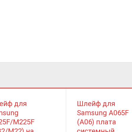
ейф для
Шлейф для
msung
Samsung A065F
25F/M225F
(A06) плата
2/M22) на
системный