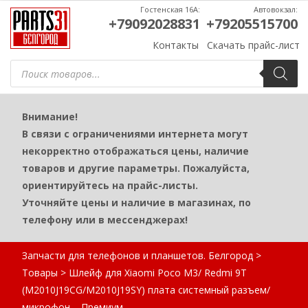
Гостенская 16А:
Автовокзал:
+79092028831
+79205515700
Контакты
Скачать прайс-лист
Поиск
товаров
Внимание!
В связи с ограничениями интернета могут
некорректно отображаться цены, наличие
товаров и другие параметры. Пожалуйста,
ориентируйтесь на прайс-листы.
Уточняйте цены и наличие в магазинах, по
телефону или в мессенджерах!
Запчасти для телефонов и планшетов. Белгород
>
Товары
>
Шлейф для Xiaomi Poco M3/ Redmi 9T
(M2010J19CG/M2010J19SY) плата системный разъем/
микрофон – Премиум