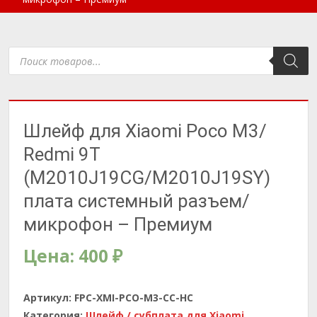
Поиск
товаров
Шлейф для Xiaomi Poco M3/
Redmi 9T
(M2010J19CG/M2010J19SY)
плата системный разъем/
микрофон – Премиум
Цена:
400
₽
Артикул:
FPC-XMI-PCO-M3-CC-HC
Категория:
Шлейф / субплата для Xiaomi