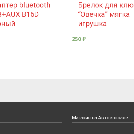
птер bluetooth
Брелок для клю
B+AUX B16D
“Овечка” мягка
рный
игрушка
250
₽
Магазин на Автовокзале