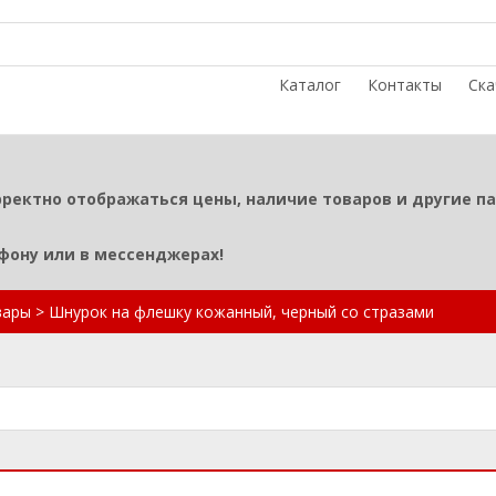
Каталог
Контакты
Ска
рректно отображаться цены, наличие товаров и другие п
ефону или в мессенджерах!
вары
>
Шнурок на флешку кожанный, черный со стразами