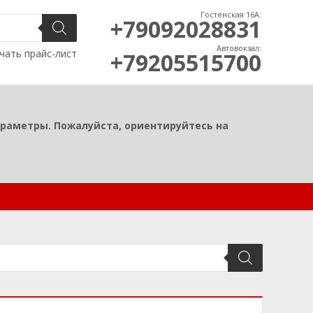
Гостенская 16А:
+79092028831
Автовокзал:
чать прайс-лист
+79205515700
араметры. Пожалуйста, ориентируйтесь на