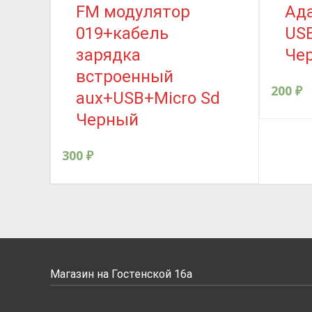
FM модулятор
Ада
019+кабель
US
зарядка
Че
встроенный
200
₽
aux+USB+Micro Sd
Черный
300
₽
Магазин на Гостенской 16а