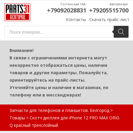
Гостенская 16А:
Автовокзал:
+79092028831
+79205515700
Контакты
Скачать прайс-лист
Поиск
товаров
Внимание!
В связи с ограничениями интернета могут
некорректно отображаться цены, наличие
товаров и другие параметры. Пожалуйста,
ориентируйтесь на прайс-листы.
Уточняйте цены и наличие в магазинах, по
телефону или в мессенджерах!
Запчасти для телефонов и планшетов. Белгород
>
Товары
>
Скотч дисплея для iPhone 12 PRO MAX ORIG
Q красный трехслойный