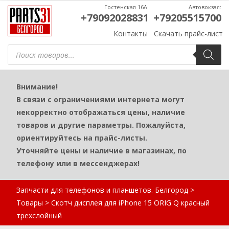
Гостенская 16А:
Автовокзал:
+79092028831
+79205515700
Контакты
Скачать прайс-лист
Поиск
товаров
Внимание!
В связи с ограничениями интернета могут
некорректно отображаться цены, наличие
товаров и другие параметры. Пожалуйста,
ориентируйтесь на прайс-листы.
Уточняйте цены и наличие в магазинах, по
телефону или в мессенджерах!
Запчасти для телефонов и планшетов. Белгород
>
Товары
>
Скотч дисплея для iPhone 15 ORIG Q красный
трехслойный