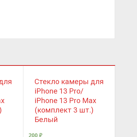
для
Стекло камеры для
Ст
iPhone 13 Pro/
iPh
ax
iPhone 13 Pro Max
(к
)
(комплект 3 шт.)
Че
Белый
200
₽
200
₽