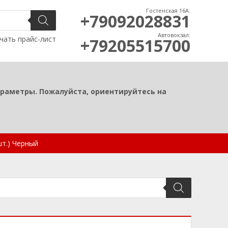
Гостенская 16А:
+79092028831
Автовокзал:
чать прайс-лист
+79205515700
араметры. Пожалуйста, ориентируйтесь на
шт.) Черный