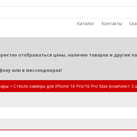
Каталог
Контакты
Ска
рректно отображаться цены, наличие товаров и другие п
ефону или в мессенджерах!
вары
>
Стекло камеры для iPhone 16 Pro/16 Pro Max (комплект 3 