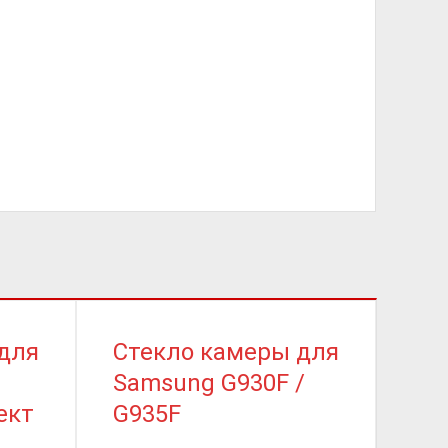
для
Стекло камеры для
Ст
Samsung G930F /
Sa
ект
G935F
J50
/ G