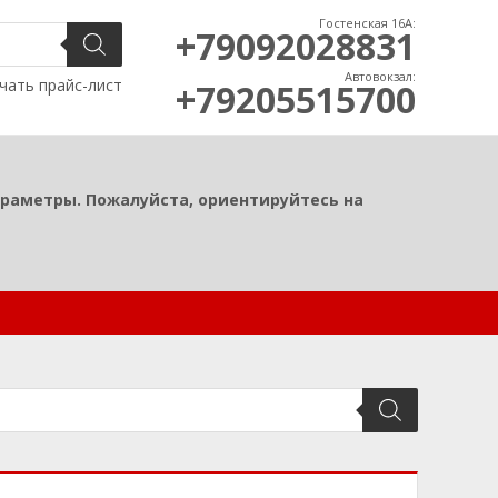
Гостенская 16А:
+79092028831
Автовокзал:
чать прайс-лист
+79205515700
араметры. Пожалуйста, ориентируйтесь на