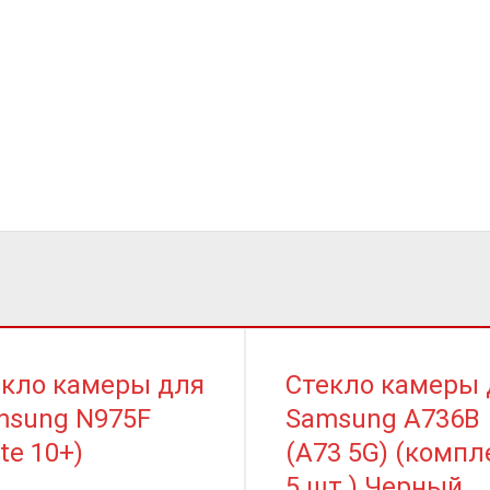
екло камеры для
Стекло камеры 
msung N975F
Samsung A736B
te 10+)
(A73 5G) (компл
5 шт.) Черный