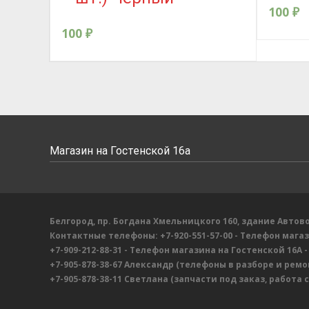
100
₽
100
₽
Магазин на Гостенской 16а
Белгород, пр. Богдана Хмельницкого 160, здание Автово
Контактные телефоны:
+7-920-551-57-00
- Телефон мага
+7-909-212-88-31
- Телефон магазина на Гостенской 16А
-
+7-905-878-38-67
Александр
(телефоны в разборе и ремон
+7-905-878-38-11
Светлана
(запчасти под заказ, работа 