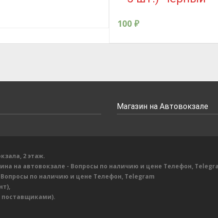
100
₽
Магазин на Автовокзале
кзала, 2 этаж.
зина на автовокзале
- Вопросы по наличию и цене
Телефон, Telegr
 Вопросы по наличию и цене
Телефон, Telegram
т),
с поставщиками).