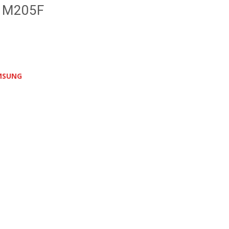
g M205F
MSUNG