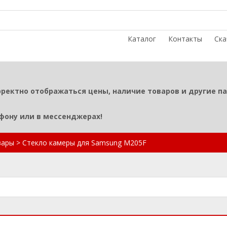
Каталог
Контакты
Ска
рректно отображаться цены, наличие товаров и другие п
ефону или в мессенджерах!
вары
>
Стекло камеры для Samsung M205F