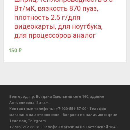
Вт/мК, вязкость 870 пуаз,
плотность 2.5 г/для
видеокарты, для ноутбука,
для процессоров аналог
150
₽
Белгород, пр. Богдана Хмельницкого 160, здание
Автовокзала, 2 этаж.
Контактные телефоны:
+7-920-551-57-00
- Телефон
магазина на автовокзале
- Вопросы по наличию и цене
Телефон, Telegram
+7-909-212-88-31
- Телефон магазина на Гостенской 16А
-