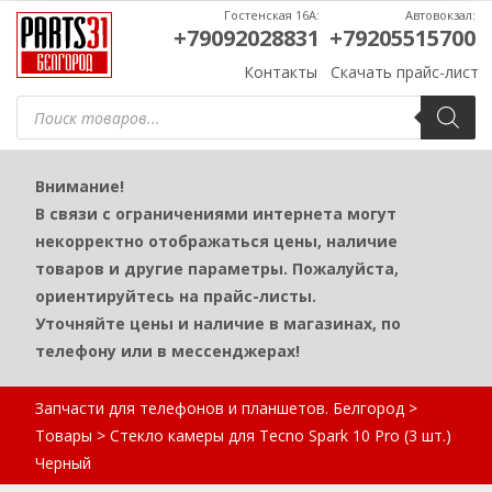
Гостенская 16А:
Автовокзал:
+79092028831
+79205515700
Контакты
Скачать прайс-лист
Поиск
товаров
Внимание!
В связи с ограничениями интернета могут
некорректно отображаться цены, наличие
товаров и другие параметры. Пожалуйста,
ориентируйтесь на прайс-листы.
Уточняйте цены и наличие в магазинах, по
телефону или в мессенджерах!
Запчасти для телефонов и планшетов. Белгород
>
Товары
>
Стекло камеры для Tecno Spark 10 Pro (3 шт.)
Черный