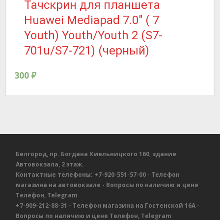
Тачскрин для планшета
Huawei Mediapad 7.0″ ( 7
Youth) Youth/Youth 2 (S7-
701u/S7-721) (черный)
300
₽
Белгород, пр. Богдана Хмельницкого 160, здание
Автовокзала, 2 этаж.
Контактные телефоны:
+7-920-551-57-00
- Телефон
магазина на автовокзале
- Вопросы по наличию и цене
Телефон, Telegram
+7-909-212-88-31
- Телефон магазина на Гостенской 16А
-
Вопросы по наличию и цене
Телефон, Telegram