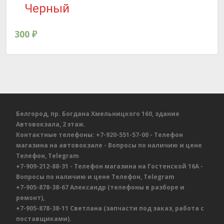
Черный
300
₽
Белгород, пр. Богдана Хмельницкого 160, здание
Автовокзала, 2 этаж.
Контактные телефоны:
+7-920-551-57-00
- Телефон
магазина на автовокзале
- Вопросы по наличию и цене
Телефон, Telegram
+7-909-212-88-31
- Телефон магазина на Гостенской 16А
-
Вопросы по наличию и цене
Телефон, Telegram
+7-905-878-38-67
Александр
(телефоны в разборе и
ремонт),
+7-905-878-38-11
Светлана
(запчасти под заказ, работа с
поставщиками).