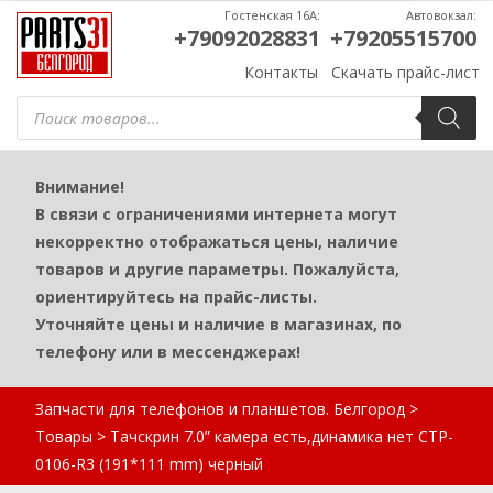
Гостенская 16А:
Автовокзал:
+79092028831
+79205515700
Контакты
Скачать прайс-лист
Поиск
товаров
Внимание!
В связи с ограничениями интернета могут
некорректно отображаться цены, наличие
товаров и другие параметры. Пожалуйста,
ориентируйтесь на прайс-листы.
Уточняйте цены и наличие в магазинах, по
телефону или в мессенджерах!
Запчасти для телефонов и планшетов. Белгород
>
Товары
>
Тачскрин 7.0” камера есть,динамика нет CTP-
0106-R3 (191*111 mm) черный