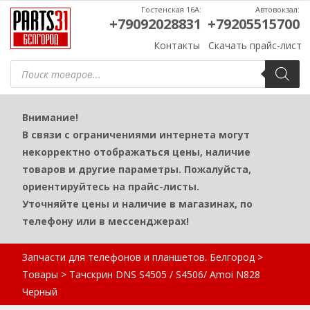
Гостенская 16А:
Автовокзал:
+79092028831
+79205515700
Контакты
Скачать прайс-лист
Поиск
товаров
Внимание!
В связи с ограничениями интернета могут
некорректно отображаться цены, наличие
товаров и другие параметры. Пожалуйста,
ориентируйтесь на прайс-листы.
Уточняйте цены и наличие в магазинах, по
телефону или в мессенджерах!
Запчасти для телефонов и планшетов. Белгород
>
Товары
>
Тачскрин DNS S4505 / S4506/ Amoi N828
Черный