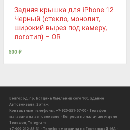
Задняя крышка для iPhone 12
Черный (стекло, монолит,
широкий вырез под камеру,
логотип) – OR
600
₽
Белгород, пр. Богдана Хмельницкого 160, здание
Автовокзала, 2 этаж.
Контактные телефоны:
+7-920-551-57-00
- Телефон
магазина на автовокзале
- Вопросы по наличию и цене
Телефон, Telegram
+7-909-212-88-31
- Телефон магазина на Гостенской 16А
-