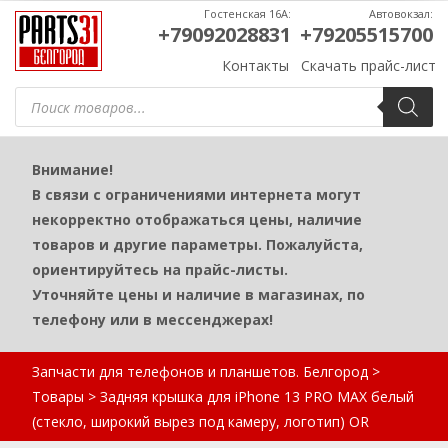
Гостенская 16А:
Автовокзал:
+79092028831
+79205515700
Контакты
Скачать прайс-лист
Поиск
товаров
Внимание!
В связи с ограничениями интернета могут
некорректно отображаться цены, наличие
товаров и другие параметры. Пожалуйста,
ориентируйтесь на прайс-листы.
Уточняйте цены и наличие в магазинах, по
телефону или в мессенджерах!
Запчасти для телефонов и планшетов. Белгород
>
Товары
>
Задняя крышка для iPhone 13 PRO MAX белый
(стекло, широкий вырез под камеру, логотип) OR