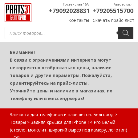
Гостенская 16А:
Автовокзал:
+79092028831
+79205515700
Контакты
Скачать прайс-лист
Поиск
товаров
Внимание!
В связи с ограничениями интернета могут
некорректно отображаться цены, наличие
товаров и другие параметры. Пожалуйста,
ориентируйтесь на прайс-листы.
Уточняйте цены и наличие в магазинах, по
телефону или в мессенджерах!
Запчасти для телефонов и планшетов. Белгород
>
Товары
>
Задняя крышка для iPhone 14 Pro Белый
(стекло, монолит, широкий вырез под камеру, логотип)
– OR