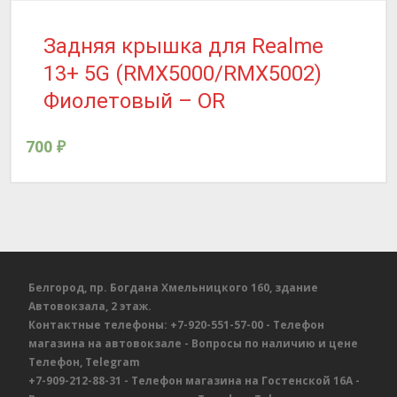
Задняя крышка для Realme
13+ 5G (RMX5000/RMX5002)
Фиолетовый – OR
700
₽
Белгород, пр. Богдана Хмельницкого 160, здание
Автовокзала, 2 этаж.
Контактные телефоны:
+7-920-551-57-00
- Телефон
магазина на автовокзале
- Вопросы по наличию и цене
Телефон, Telegram
+7-909-212-88-31
- Телефон магазина на Гостенской 16А
-