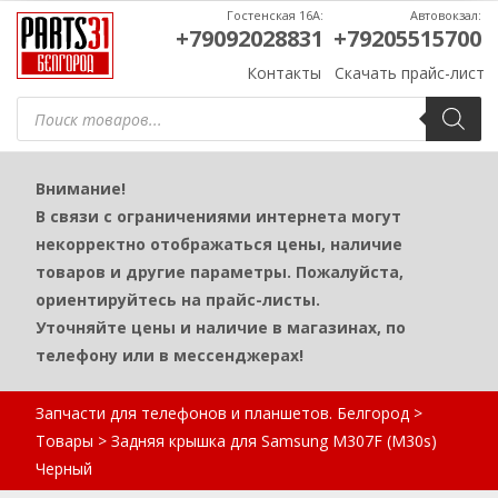
Гостенская 16А:
Автовокзал:
+79092028831
+79205515700
Контакты
Скачать прайс-лист
Поиск
товаров
Внимание!
В связи с ограничениями интернета могут
некорректно отображаться цены, наличие
товаров и другие параметры. Пожалуйста,
ориентируйтесь на прайс-листы.
Уточняйте цены и наличие в магазинах, по
телефону или в мессенджерах!
Запчасти для телефонов и планшетов. Белгород
>
Товары
>
Задняя крышка для Samsung M307F (M30s)
Черный