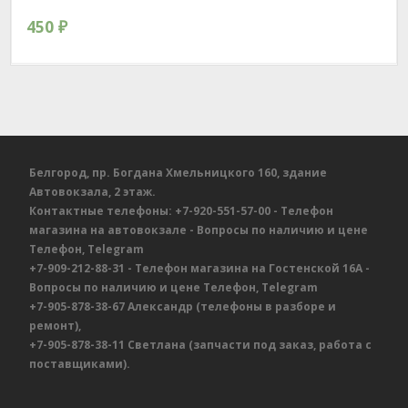
450
₽
Белгород, пр. Богдана Хмельницкого 160, здание
Автовокзала, 2 этаж.
Контактные телефоны:
+7-920-551-57-00
- Телефон
магазина на автовокзале
- Вопросы по наличию и цене
Телефон, Telegram
+7-909-212-88-31
- Телефон магазина на Гостенской 16А
-
Вопросы по наличию и цене
Телефон, Telegram
+7-905-878-38-67
Александр
(телефоны в разборе и
ремонт),
+7-905-878-38-11
Светлана
(запчасти под заказ, работа с
поставщиками).