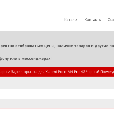
Каталог
Контакты
Ска
рректно отображаться цены, наличие товаров и другие п
ефону или в мессенджерах!
вары
>
Задняя крышка для Xiaomi Poco M4 Pro 4G Черный Премиу