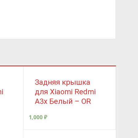
Задняя крышка
За
i
для Xiaomi Redmi
дл
A3x Белый – OR
No
)Ч
1,000
₽
250
₽