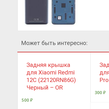
Может быть интересно:
Задняя крышка
За
для Xiaomi Redmi
для
12C (22120RN86G)
Pro
Черный – OR
300
₽
500
₽