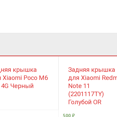
дняя крышка
Задняя крышка
 Xiaomi Poco M6
для Xiaomi Redm
 4G Черный
Note 11
(2201117TY)
Голубой OR
500
₽