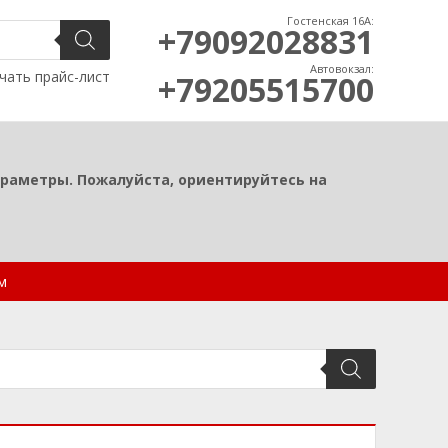
Гостенская 16А:
+79092028831
Автовокзал:
чать прайс-лист
+79205515700
араметры. Пожалуйста, ориентируйтесь на
м