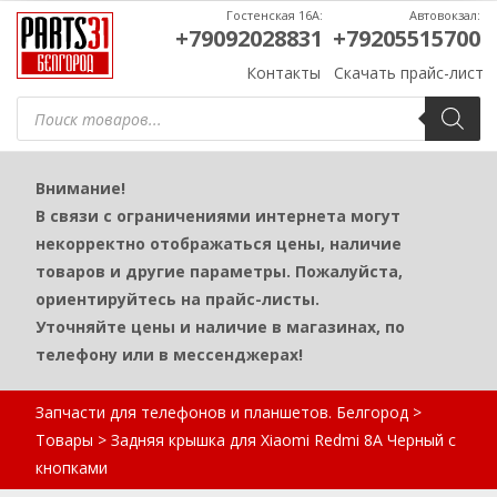
Гостенская 16А:
Автовокзал:
+79092028831
+79205515700
Контакты
Скачать прайс-лист
Поиск
товаров
Внимание!
В связи с ограничениями интернета могут
некорректно отображаться цены, наличие
товаров и другие параметры. Пожалуйста,
ориентируйтесь на прайс-листы.
Уточняйте цены и наличие в магазинах, по
телефону или в мессенджерах!
Запчасти для телефонов и планшетов. Белгород
>
Товары
>
Задняя крышка для Xiaomi Redmi 8A Черный с
кнопками