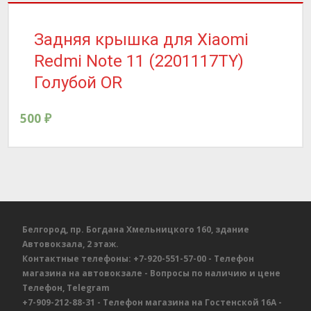
Задняя крышка для Xiaomi
Redmi Note 11 (2201117TY)
Голубой OR
500
₽
Белгород, пр. Богдана Хмельницкого 160, здание
Автовокзала, 2 этаж.
Контактные телефоны:
+7-920-551-57-00
- Телефон
магазина на автовокзале
- Вопросы по наличию и цене
Телефон, Telegram
+7-909-212-88-31
- Телефон магазина на Гостенской 16А
-