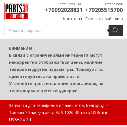
Гостенская 16А:
Автовокзал:
+79092028831
+79205515700
Контакты
Скачать прайс-лист
Поиск
товаров
Внимание!
В связи с ограничениями интернета могут
некорректно отображаться цены, наличие
товаров и другие параметры. Пожалуйста,
ориентируйтесь на прайс-листы.
Уточняйте цены и наличие в магазинах, по
телефону или в мессенджерах!
Запчасти для телефонов и планшетов. Белгород
>
Товары
>
Зарядка авто FUS-1026 4Gmicro USBmini
USB+2 х 2.1