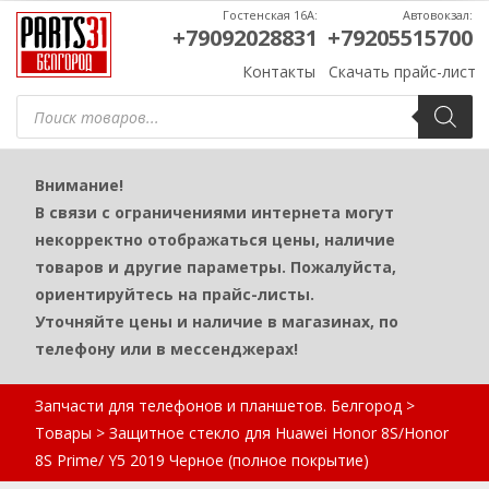
Гостенская 16А:
Автовокзал:
+79092028831
+79205515700
Контакты
Скачать прайс-лист
Поиск
товаров
Внимание!
В связи с ограничениями интернета могут
некорректно отображаться цены, наличие
товаров и другие параметры. Пожалуйста,
ориентируйтесь на прайс-листы.
Уточняйте цены и наличие в магазинах, по
телефону или в мессенджерах!
Запчасти для телефонов и планшетов. Белгород
>
Товары
>
Защитное стекло для Huawei Honor 8S/Honor
8S Prime/ Y5 2019 Черное (полное покрытие)