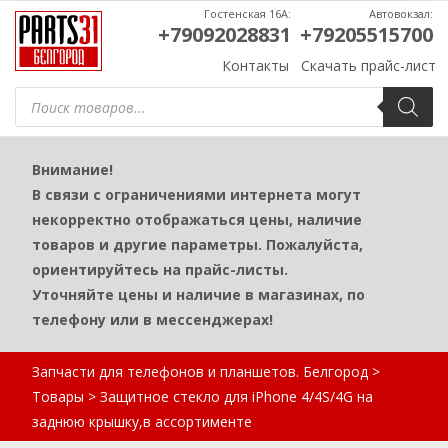
Гостенская 16А:
Автовокзал:
+79092028831
+79205515700
Контакты
Скачать прайс-лист
Поиск
товаров
Внимание!
В связи с ограничениями интернета могут
некорректно отображаться цены, наличие
товаров и другие параметры. Пожалуйста,
ориентируйтесь на прайс-листы.
Уточняйте цены и наличие в магазинах, по
телефону или в мессенджерах!
Запчасти для телефонов и планшетов. Белгород
>
Товары
>
Защитное стекло для iPhone 4/4S/4G на
заднюю крышку,в ассортименте