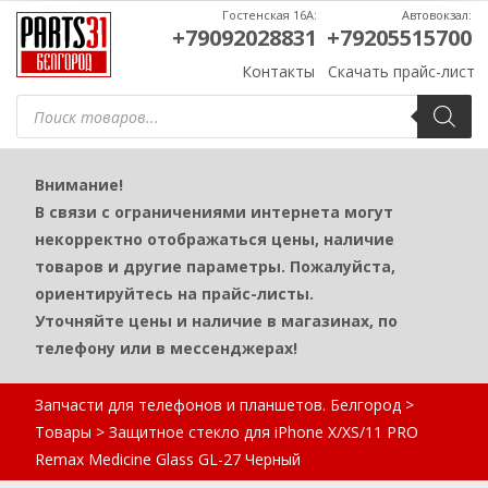
Гостенская 16А:
Автовокзал:
+79092028831
+79205515700
Контакты
Скачать прайс-лист
Поиск
товаров
Внимание!
В связи с ограничениями интернета могут
некорректно отображаться цены, наличие
товаров и другие параметры. Пожалуйста,
ориентируйтесь на прайс-листы.
Уточняйте цены и наличие в магазинах, по
телефону или в мессенджерах!
Запчасти для телефонов и планшетов. Белгород
>
Товары
>
Защитное стекло для iPhone X/XS/11 PRO
Remax Medicine Glass GL-27 Черный