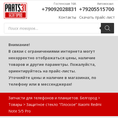
Гостенская 16А:
Автовокзал:
+79092028831
+79205515700
Контакты
Скачать прайс-лист
Поиск
товаров
Внимание!
В связи с ограничениями интернета могут
некорректно отображаться цены, наличие
товаров и другие параметры. Пожалуйста,
ориентируйтесь на прайс-листы.
Уточняйте цены и наличие в магазинах, по
телефону или в мессенджерах!
Запчасти для телефонов и планшетов. Белгород
>
Товары
>
Защитное стекло “Плоское” Xiaomi Redmi
Note 5/5 Pro