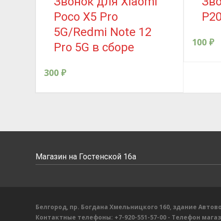
Звонок для Xiaomi
Зво
Poco X5 Pro
P20
5G/Redmi Note 12
100
₽
Pro 5G в сборе
300
₽
Магазин на Гостенской 16а
Белгород, пр. Богдана Хмельницкого 160, здание Автово
Контактные телефоны:
+7-920-551-57-00
- Телефон мага