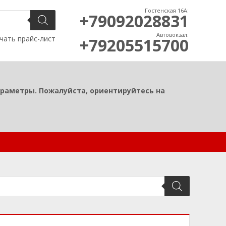
Гостенская 16А:
+79092028831
Автовокзал:
чать прайс-лист
+79205515700
араметры. Пожалуйста, ориентируйтесь на