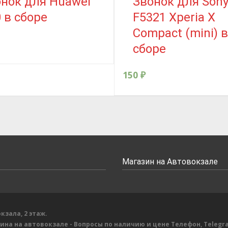
нок для Huawei
Звонок для Son
 в сборе
F5321 Xperia X
Compact (mini) в
сборе
150
₽
Магазин на Автовокзале
кзала, 2 этаж.
зина на автовокзале
- Вопросы по наличию и цене
Телефон, Telegr