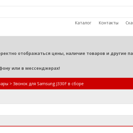
Каталог
Контакты
Ска
рректно отображаться цены, наличие товаров и другие п
ефону или в мессенджерах!
вары
>
Звонок для Samsung J330F в сборе