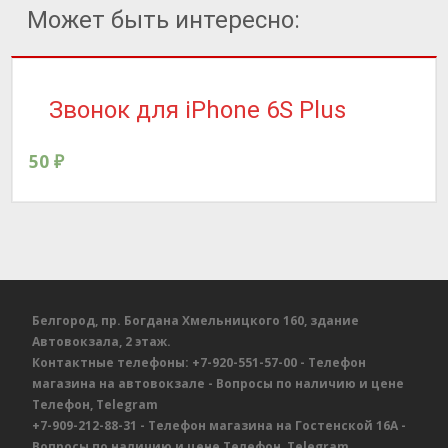
Может быть интересно:
Звонок для iPhone 6S Plus
50
₽
Белгород, пр. Богдана Хмельницкого 160, здание
Автовокзала, 2 этаж.
Контактные телефоны:
+7-920-551-57-00
- Телефон
магазина на автовокзале
- Вопросы по наличию и цене
Телефон, Telegram
+7-909-212-88-31
- Телефон магазина на Гостенской 16А
-
Вопросы по наличию и цене
Телефон, Telegram