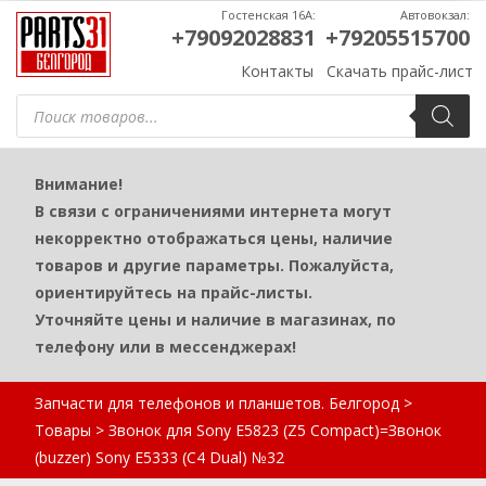
Гостенская 16А:
Автовокзал:
+79092028831
+79205515700
Контакты
Скачать прайс-лист
Поиск
товаров
Внимание!
В связи с ограничениями интернета могут
некорректно отображаться цены, наличие
товаров и другие параметры. Пожалуйста,
ориентируйтесь на прайс-листы.
Уточняйте цены и наличие в магазинах, по
телефону или в мессенджерах!
Запчасти для телефонов и планшетов. Белгород
>
Товары
>
Звонок для Sony E5823 (Z5 Compact)=Звонок
(buzzer) Sony E5333 (C4 Dual) №32