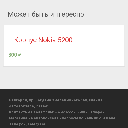
Может быть интересно:
Корпус Nokia 5200
300
₽
Белгород, пр. Богдана Хмельницкого 160, здание
Автовокзала, 2 этаж.
Контактные телефоны:
+7-920-551-57-00
- Телефон
магазина на автовокзале
- Вопросы по наличию и цене
Телефон, Telegram