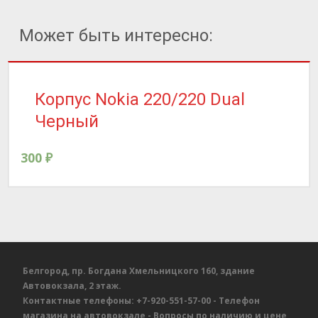
Может быть интересно:
Корпус Nokia 220/220 Dual
Черный
300
₽
Белгород, пр. Богдана Хмельницкого 160, здание
Автовокзала, 2 этаж.
Контактные телефоны:
+7-920-551-57-00
- Телефон
магазина на автовокзале
- Вопросы по наличию и цене